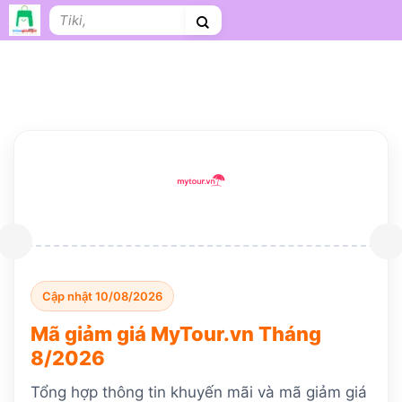
Bỏ
Tìm
qua
kiếm:
nội
dung
Shopee
Lazada
Tiki
Cà phê
Hosting
V
Tên miền
Làm Website
Nội thất
Shopee Food
Thời trang
T
Cập nhật 10/08/2026
Mã giảm giá MyTour.vn Tháng
8/2026
Tổng hợp thông tin khuyến mãi và mã giảm giá