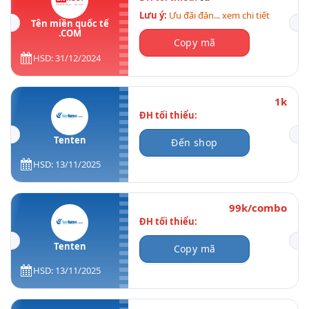
Lưu ý:
Ưu đãi đăn... xem chi tiết
Tên miền quốc tế
.COM
Copy mã
HSD: 31/12/2024
1k
ĐH tối thiểu:
Tenten
Đến shop
HSD: 13/11/2025
99k/combo
ĐH tối thiểu:
Tenten
Copy mã
HSD: 13/11/2025