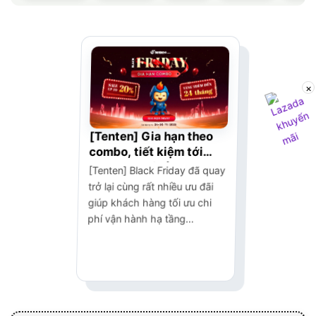
×
[Tenten] Gia hạn theo
combo, tiết kiệm tới
20% chi phí sử dụng
[Tenten] Black Friday đã quay
hosting, tên miền
trở lại cùng rất nhiều ưu đãi
giúp khách hàng tối ưu chi
phí vận hành hạ tầng…