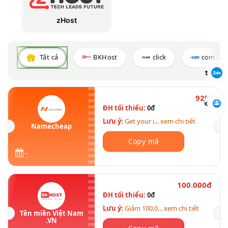
zHost
Tất cả
BKHost
click
com
Báo mã hết lượt
92%
Tham gia nhóm Facebook
ĐH tối thiểu:
0đ
Lưu ý:
Get your i... xem chi tiết
Namecheap
Copy mã
--
100.000đ
ĐH tối thiểu:
0đ
Lưu ý:
Giảm 100.0... xem chi tiết
Tên miền Việt Nam
.VN