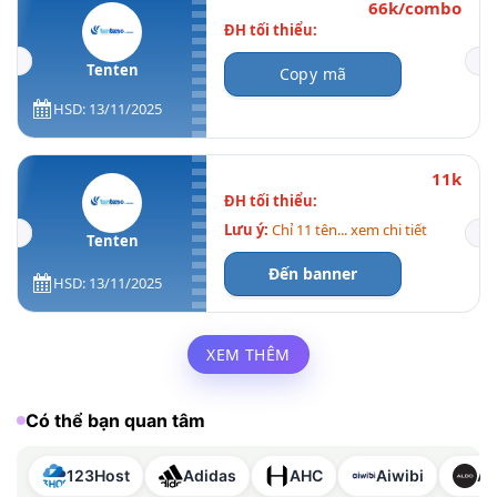
66k/combo
ĐH tối thiểu:
Tenten
Copy mã
HSD: 13/11/2025
11k
ĐH tối thiểu:
Lưu ý:
Chỉ 11 tên... xem chi tiết
Tenten
Đến banner
HSD: 13/11/2025
XEM THÊM
Có thể bạn quan tâm
123Host
Adidas
AHC
Aiwibi
A