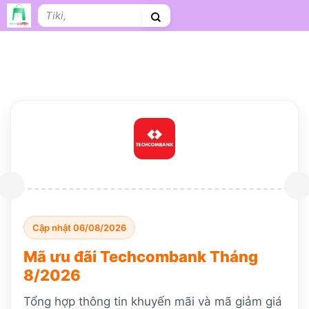
Bỏ
Tìm
qua
kiếm:
nội
dung
Shopee
Lazada
Tiki
Cà phê
Hosting
V
Tên miền
Làm Website
Nội thất
Shopee Food
Thời trang
T
Cập nhật 06/08/2026
Mã ưu đãi Techcombank Tháng
8/2026
Tổng hợp thông tin khuyến mãi và mã giảm giá