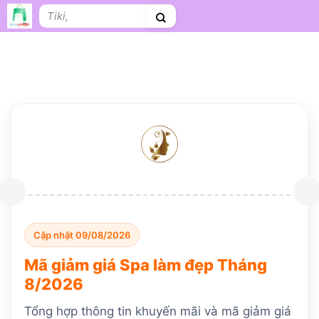
Bỏ
Tìm
qua
kiếm:
nội
dung
Shopee
Lazada
Tiki
Cà phê
Hosting
V
Tên miền
Làm Website
Nội thất
Shopee Food
Thời trang
T
Cập nhật 09/08/2026
Mã giảm giá Spa làm đẹp Tháng
8/2026
Tổng hợp thông tin khuyến mãi và mã giảm giá