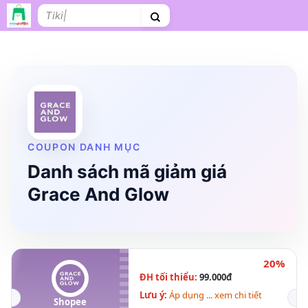
Bỏ
Tìm
qua
kiếm:
nội
dung
Shopee
Lazada
Tiki
Cà phê
Hosting
V
Tên miền
Làm Website
Nội thất
Shopee Food
Thời trang
Tr
COUPON DANH MỤC
Danh sách mã giảm giá
Grace And Glow
20%
ĐH tối thiểu:
99.000đ
Lưu ý:
Áp dụng ... xem chi tiết
Shopee