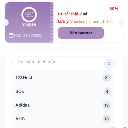
50%
ĐH tối thiểu:
0đ
Lưu ý:
Voucher kh... xem chi tiết
Shopee
Đến banner
HSD: 31/10/2025
Tìm
kiếm
danh
123Host
21
mục
3CE
4
Adidas
13
AHC
13
×