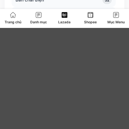
52
Bàn trà
0
Trang chủ
Danh mục
Lazada
Shopee
Mục Menu
Bàn ủi bàn là
127
Băng vệ sinh
4
be
0
Bear
7
Bếp ga bếp điện bếp từ
108
Bếp lẩu nướng
82
Beplain
10
Bibica
2