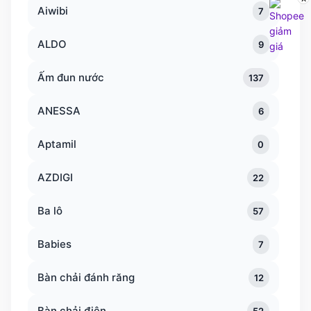
Aiwibi
7
ALDO
9
Ấm đun nước
137
ANESSA
6
Aptamil
0
AZDIGI
22
Ba lô
57
Babies
7
Bàn chải đánh răng
12
Bàn chải điện