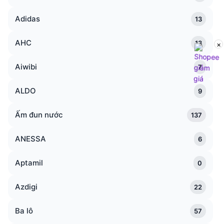
Adidas
13
AHC
13
×
Aiwibi
7
ALDO
9
Ấm đun nước
137
ANESSA
6
Aptamil
0
Azdigi
22
Ba lô
57