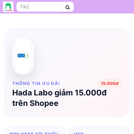
Bỏ
Tìm
qua
kiếm:
nội
dung
Shopee
Lazada
Tiki
Cà phê
Hosting
V
Tên miền
Làm Website
Nội thất
Shopee Food
Thời trang
Tr
THÔNG TIN ƯU ĐÃI
15.000đ
Hada Labo giảm 15.000đ
trên Shopee