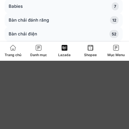
Babies
7
Bàn chải đánh răng
12
Bàn chải điện
52
Bàn trà
0
Trang chủ
Danh mục
Lazada
Shopee
Mục Menu
Bàn ủi bàn là
127
Băng vệ sinh
4
be
0
Bear
7
Bếp ga bếp điện bếp từ
108