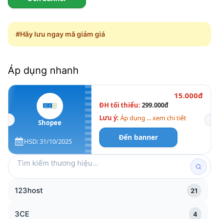
#Hãy lưu ngay mã giảm giá
Áp dụng nhanh
15.000đ
ĐH tối thiểu:
299.000đ
Lưu ý:
Áp dụng ... xem chi tiết
Shopee
Đến banner
HSD: 31/10/2025
Tìm
kiếm
thương
123host
21
hiệu
3CE
4