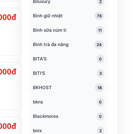
Biluxury
2
000đ
Bình giữ nhiệt
76
Bình sữa núm ti
11
Bình trà đa năng
24
BITA'S
0
000đ
BITI'S
3
BKHOST
18
bkns
0
Blackmores
0
000đ
bnix
2