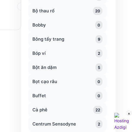
Bộ thau rổ
20
Bobby
0
Bông tẩy trang
9
Bóp ví
2
Bột ăn dặm
5
Bọt cạo râu
0
Buffet
0
Cà phê
22
×
Centrum Sensodyne
2