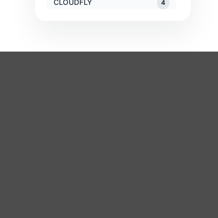
CLOUDFLY
4
Cỏ Mềm
4
Cocoon
14
Colgate Palmolive
3
n
Ăn uống
Sức khỏe
com
3
Shopee Food
Spa làm đẹp
Grab Food
Nhà thuốc
com.vn
1
KFC
Popeyes
Couple TX
3
Buffet
Crocs
11
dang-ky-thanh-vien
0
Dao cạo râu
0