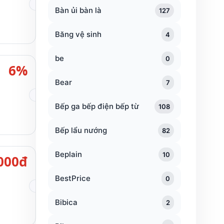
Bàn ủi bàn là
127
Băng vệ sinh
4
be
0
6%
Bear
7
Bếp ga bếp điện bếp từ
108
Bếp lẩu nướng
82
Beplain
10
000đ
BestPrice
0
Bibica
2