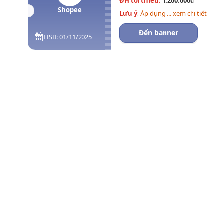
ĐH tối thiểu:
1.200.000đ
Shopee
Lưu ý:
Áp dụng ... xem chi tiết
Đến banner
HSD: 01/11/2025