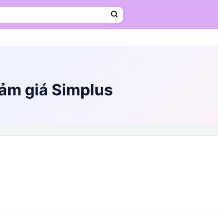
Cà phê
Hosting
VPS
Mẹ & Bé
Shopee Food
Thời trang
Trà sữa
Vietravel
ảm giá Simplus