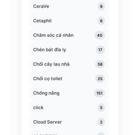
CeraVe
9
Cetaphil
6
Chăm sóc cá nhân
40
Chén bát đĩa ly
17
Chổi cây lau nhà
58
Chổi cọ toilet
25
Chống nắng
151
click
5
Cloud Server
2