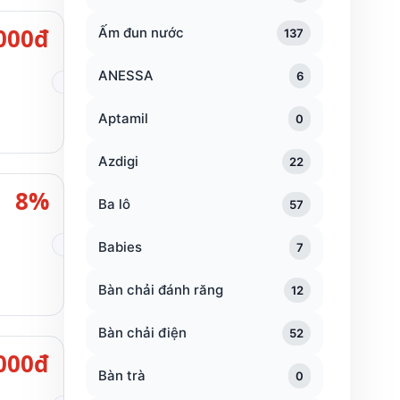
000đ
Ấm đun nước
137
ANESSA
6
Aptamil
0
Azdigi
22
8%
Ba lô
57
Babies
7
Bàn chải đánh răng
12
Bàn chải điện
52
000đ
Bàn trà
0