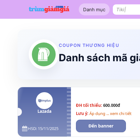
Bỏ
Danh mục
qua
Tìm
nội
kiếm:
dung
Shopee
Lazada
Tiki
Tên miền
Làm Website
Nội thất
COUPON THƯƠNG HIỆU
Danh sách mã gi
ĐH tối thiểu:
600.000đ
Lazada
Lưu ý:
Áp dụng ... xem chi tiết
Đến banner
HSD: 15/11/2025