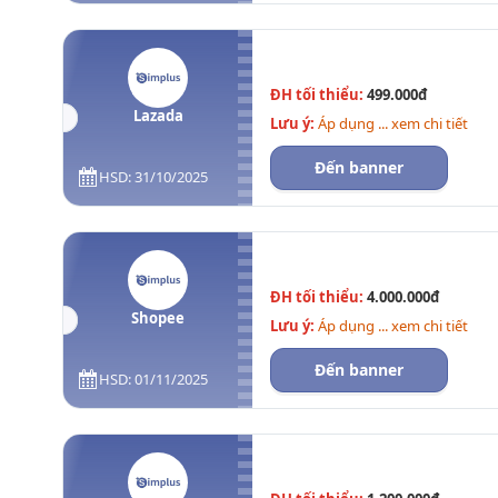
ĐH tối thiểu:
499.000đ
Lazada
Lưu ý:
Áp dụng ... xem chi tiết
Đến banner
HSD: 31/10/2025
ĐH tối thiểu:
4.000.000đ
Shopee
Lưu ý:
Áp dụng ... xem chi tiết
Đến banner
HSD: 01/11/2025