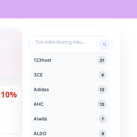
Mỹ phẩm
Chăm sóc cá nhân
Đồ dùng gia đình
Traveloka
KFC
Popeyes
Tìm
kiếm
thương
hiệu
123host
21
3CE
4
Adidas
13
10%
AHC
13
Aiwibi
7
ALDO
9