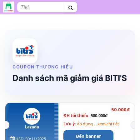
Bỏ
Tìm
qua
kiếm:
nội
dung
Shopee
Lazada
Tiki
Cà phê
Hosting
V
Tên miền
Làm Website
Nội thất
Shopee Food
Thời trang
Tr
COUPON THƯƠNG HIỆU
Danh sách mã giảm giá BITI'S
50.000đ
ĐH tối thiểu:
500.000đ
Lưu ý:
Áp dụng ... xem chi tiết
Lazada
Đến banner
HSD: 30/11/2025