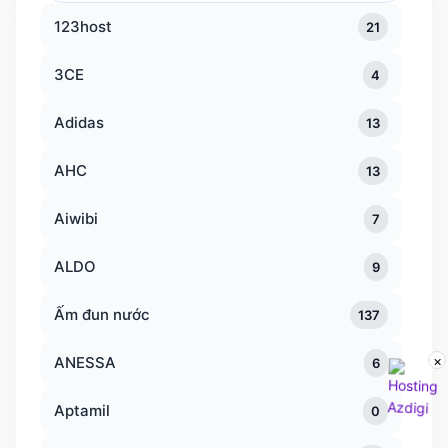
thương
123host
21
hiệu
3CE
4
Adidas
13
AHC
13
Aiwibi
7
ALDO
9
Ấm đun nước
137
×
ANESSA
6
Aptamil
0