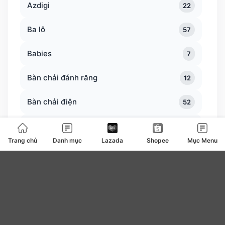
Azdigi
22
Ba lô
57
Babies
7
Bàn chải đánh răng
12
Bàn chải điện
52
Bàn trà
0
Trang chủ
Danh mục
Lazada
Shopee
Mục Menu
Bàn ủi bàn là
127
Băng vệ sinh
4
be
0
Bear
7