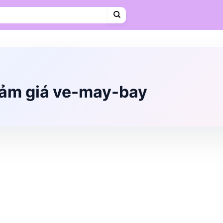
Cà phê
Hosting
VPS
Mẹ & Bé
Shopee Food
Thời trang
Trà sữa
Vietravel
iảm giá ve-may-bay