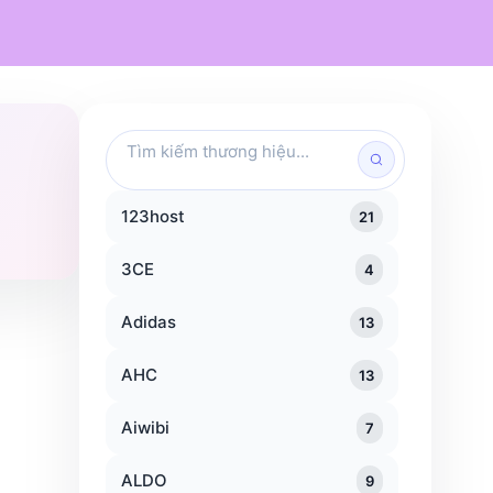
Mỹ phẩm
Chăm sóc cá nhân
Đồ dùng gia đình
Traveloka
KFC
Popeyes
Tìm
kiếm
thương
hiệu
123host
21
3CE
4
Adidas
13
AHC
13
Aiwibi
7
ALDO
9