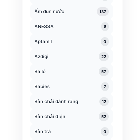
Ấm đun nước
137
ANESSA
6
Aptamil
0
Azdigi
22
Ba lô
57
Babies
7
Bàn chải đánh răng
12
Bàn chải điện
52
Bàn trà
0