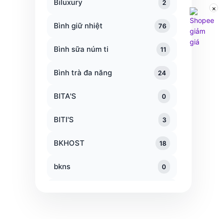
Biluxury
2
×
Bình giữ nhiệt
76
Bình sữa núm ti
11
Bình trà đa năng
24
BITA'S
0
BITI'S
3
BKHOST
18
bkns
0
Blackmores
0
bnix
2