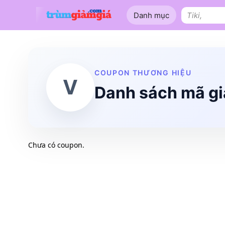
Bỏ
Danh mục
qua
Tìm
nội
kiếm:
dung
Shopee
Lazada
Tiki
Tên miền
Làm Website
Nội thất
COUPON THƯƠNG HIỆU
V
Danh sách mã g
Chưa có coupon.