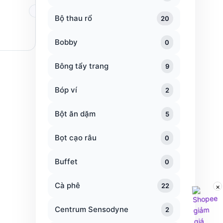
Bộ thau rổ
20
Bobby
0
Bông tẩy trang
9
Bóp ví
2
Bột ăn dặm
5
Bọt cạo râu
0
Buffet
0
Cà phê
22
×
Centrum Sensodyne
2