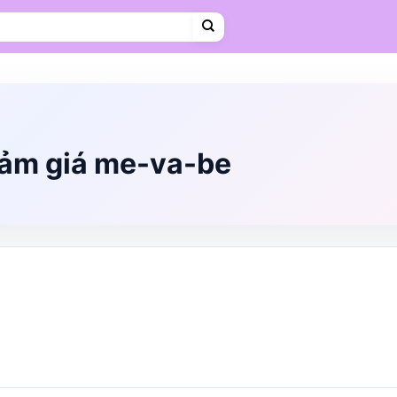
Cà phê
Hosting
VPS
Mẹ & Bé
Shopee Food
Thời trang
Trà sữa
Vietravel
iảm giá me-va-be