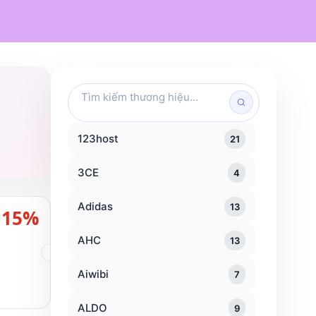
Mỹ phẩm
Chăm sóc cá nhân
Đồ dùng gia đình
Traveloka
KFC
Popeyes
Tìm
kiếm
thương
hiệu
123host
21
3CE
4
Adidas
13
15%
AHC
13
Aiwibi
7
ALDO
9