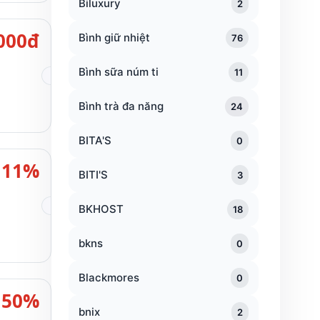
Biluxury
2
000đ
Bình giữ nhiệt
76
Bình sữa núm ti
11
Bình trà đa năng
24
BITA'S
0
11%
BITI'S
3
BKHOST
18
bkns
0
Blackmores
0
50%
bnix
2