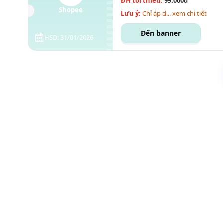
ĐH tối thiểu:
99.000đ
Shopee
Lưu ý:
Chỉ áp d... xem chi tiết
Đến banner
HSD: 31/01/2026