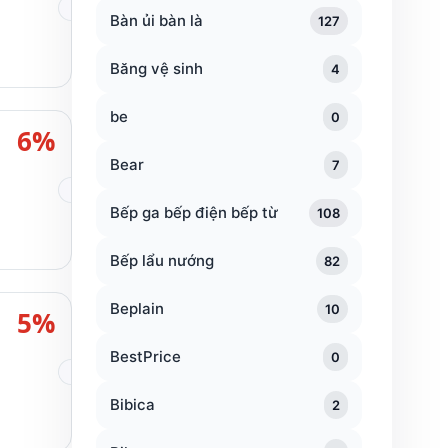
Bàn ủi bàn là
127
Băng vệ sinh
4
be
0
6%
Bear
7
Bếp ga bếp điện bếp từ
108
Bếp lẩu nướng
82
Beplain
10
5%
BestPrice
0
Bibica
2