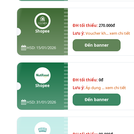
ĐH tối thiểu:
270.000đ
Shopee
Lưu ý:
Voucher kh... xem chi tiết
Đến banner
HSD: 15/01/2026
ĐH tối thiểu:
0đ
Shopee
Lưu ý:
Áp dụng ... xem chi tiết
Đến banner
HSD: 31/01/2026