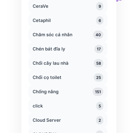
CeraVe
9
Cetaphil
6
Chăm sóc cá nhân
40
Chén bát đĩa ly
17
Chổi cây lau nhà
58
Chổi cọ toilet
25
Chống nắng
151
click
5
Cloud Server
2