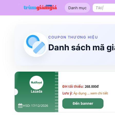
Bỏ
Danh mục
qua
Tìm
nội
kiếm:
dung
Shopee
Lazada
Tiki
Tên miền
Làm Website
Nội thất
COUPON THƯƠNG HIỆU
Danh sách mã g
ĐH tối thiểu:
268.000đ
Lazada
Lưu ý:
Áp dụng ... xem chi tiết
Đến banner
HSD: 17/12/2026