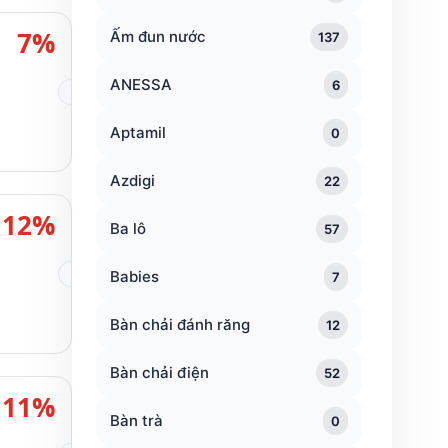
7%
Ấm đun nước
137
ANESSA
6
Aptamil
0
Azdigi
22
12%
Ba lô
57
Babies
7
Bàn chải đánh răng
12
Bàn chải điện
52
11%
Bàn trà
0