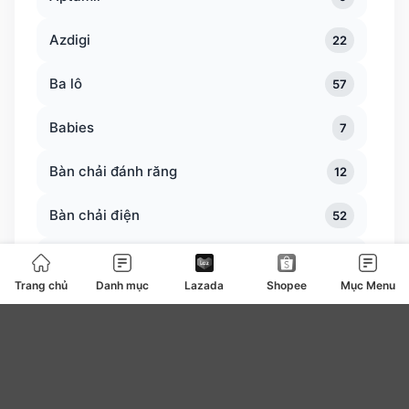
Azdigi
22
Ba lô
57
Babies
7
Bàn chải đánh răng
12
Bàn chải điện
52
Bàn trà
0
Trang chủ
Danh mục
Lazada
Shopee
Mục Menu
Bàn ủi bàn là
127
Băng vệ sinh
4
be
0