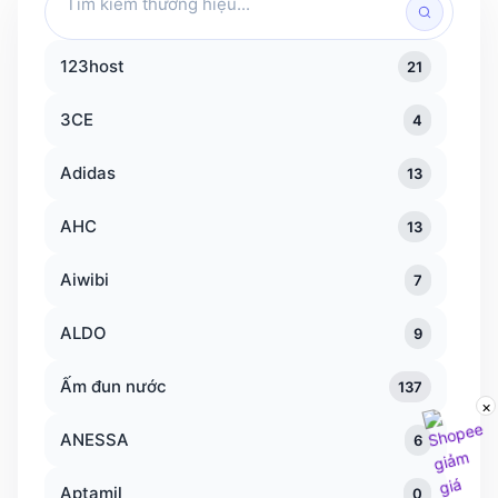
kiếm
thương
123host
21
hiệu
3CE
4
Adidas
13
AHC
13
Aiwibi
7
ALDO
9
Ấm đun nước
137
×
ANESSA
6
Aptamil
0