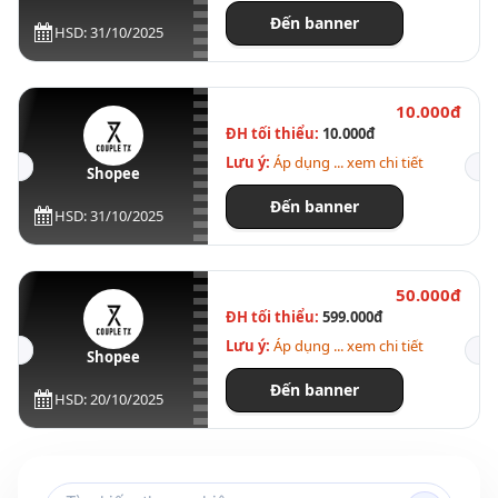
Đến banner
HSD: 31/10/2025
10.000đ
ĐH tối thiểu:
10.000đ
Lưu ý:
Áp dụng ... xem chi tiết
Shopee
Đến banner
HSD: 31/10/2025
50.000đ
ĐH tối thiểu:
599.000đ
Lưu ý:
Áp dụng ... xem chi tiết
Shopee
Đến banner
HSD: 20/10/2025
Tìm