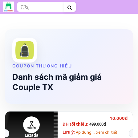
Bỏ
Tìm
qua
kiếm:
nội
dung
Shopee
Lazada
Tiki
Cà phê
Hosting
V
Tên miền
Làm Website
Nội thất
Shopee Food
Thời trang
Tr
COUPON THƯƠNG HIỆU
Danh sách mã giảm giá
Couple TX
10.000đ
ĐH tối thiểu:
499.000đ
Lưu ý:
Áp dụng ... xem chi tiết
Lazada