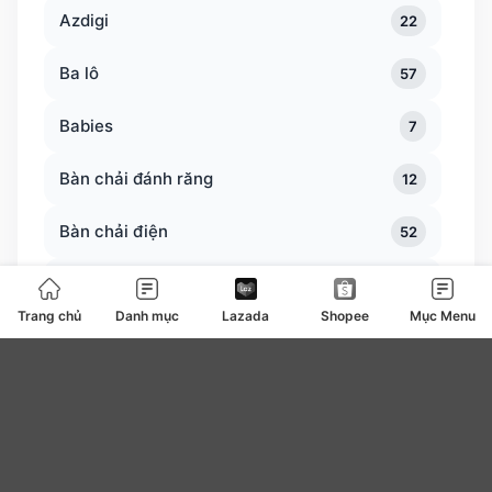
Azdigi
22
Ba lô
57
Babies
7
Bàn chải đánh răng
12
Bàn chải điện
52
Bàn trà
0
Trang chủ
Danh mục
Lazada
Shopee
Mục Menu
Bàn ủi bàn là
127
Băng vệ sinh
4
be
0