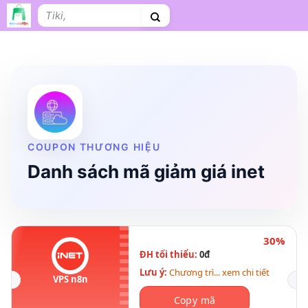
Bỏ
Tìm
qua
kiếm:
nội
dung
Shopee
Lazada
Tiki
Cà phê
Hosting
V
Tên miền
Làm Website
Nội thất
Shopee Food
Thời trang
Tr
COUPON THƯƠNG HIỆU
Danh sách mã giảm giá inet
30%
ĐH tối thiểu:
0đ
Lưu ý:
Chương trì... xem chi tiết
VPS n8n
Copy mã