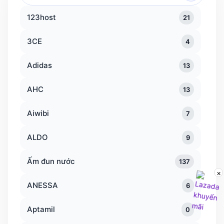
thương
123host
21
hiệu
3CE
4
Adidas
13
AHC
13
Aiwibi
7
ALDO
9
Ấm đun nước
137
×
ANESSA
6
Aptamil
0