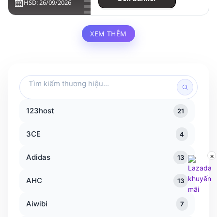
HSD: 26/09/2026
XEM THÊM
Tìm
kiếm
thương
123host
21
hiệu
3CE
4
×
Adidas
13
AHC
13
Aiwibi
7