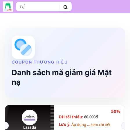
Bỏ
Tìm
qua
kiếm:
nội
dung
Shopee
Lazada
Tiki
Cà phê
Hosting
V
Tên miền
Làm Website
Nội thất
Shopee Food
Thời trang
Tr
COUPON THƯƠNG HIỆU
Danh sách mã giảm giá Mặt
nạ
50%
ĐH tối thiểu:
60.000đ
Lưu ý:
Áp dụng ... xem chi tiết
Lazada