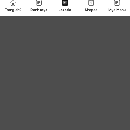
Bàn trà
0
Trang chủ
Danh mục
Lazada
Shopee
Mục Menu
Bàn ủi bàn là
127
Băng vệ sinh
4
be
0
Bear
7
Bếp ga bếp điện bếp từ
108
Bếp lẩu nướng
82
Beplain
10
BestPrice
0
Bibica
2