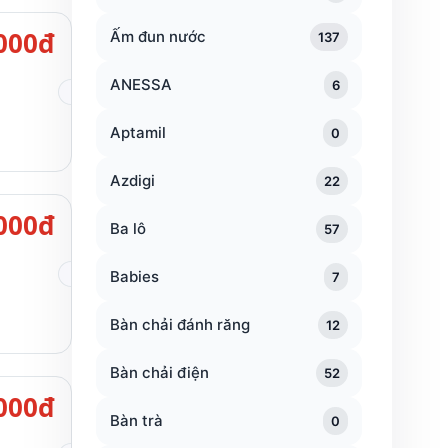
000đ
Ấm đun nước
137
ANESSA
6
Aptamil
0
Azdigi
22
000đ
Ba lô
57
Babies
7
Bàn chải đánh răng
12
Bàn chải điện
52
000đ
Bàn trà
0