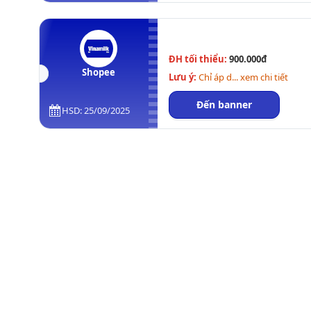
ĐH tối thiểu:
900.000đ
Shopee
Lưu ý:
Chỉ áp d... xem chi tiết
Đến banner
HSD: 25/09/2025