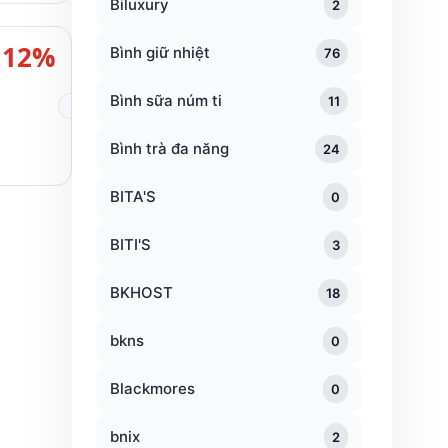
Biluxury
2
12%
Bình giữ nhiệt
76
Bình sữa núm ti
11
Bình trà đa năng
24
BITA'S
0
BITI'S
3
BKHOST
18
bkns
0
Blackmores
0
bnix
2