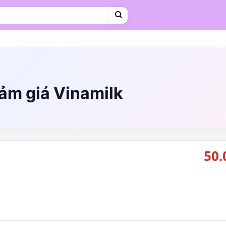
Cà phê
Hosting
VPS
Mẹ & Bé
Shopee Food
Thời trang
Trà sữa
Vietravel
ảm giá Vinamilk
50.