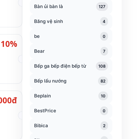
Bàn ủi bàn là
127
Băng vệ sinh
4
be
0
10%
Bear
7
Bếp ga bếp điện bếp từ
108
Bếp lẩu nướng
82
Beplain
10
000đ
BestPrice
0
Bibica
2