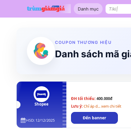
Bỏ
Danh mục
qua
Tìm
nội
kiếm:
dung
Shopee
Lazada
Tiki
Tên miền
Làm Website
Nội thất
COUPON THƯƠNG HIỆU
Danh sách mã gi
ĐH tối thiểu:
400.000đ
Shopee
Lưu ý:
Chỉ áp d... xem chi tiết
Đến banner
HSD: 12/12/2025