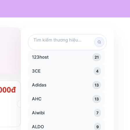
Mỹ phẩm
Chăm sóc cá nhân
Đồ dùng gia đình
Traveloka
KFC
Popeyes
Tìm
kiếm
thương
hiệu
123host
21
3CE
4
Adidas
13
000đ
AHC
13
Aiwibi
7
ALDO
9