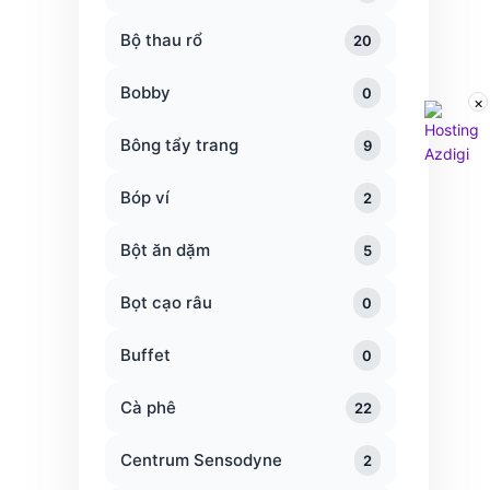
Bộ thau rổ
20
Bobby
0
×
Bông tẩy trang
9
Bóp ví
2
Bột ăn dặm
5
Bọt cạo râu
0
Buffet
0
Cà phê
22
Centrum Sensodyne
2