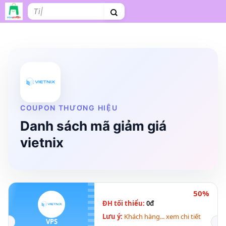
Bỏ
Tìm
qua
kiếm:
nội
dung
Shopee
Lazada
Tiki
Cà phê
Hosting
V
Tên miền
Làm Website
Nội thất
Shopee Food
Thời trang
Tr
COUPON THƯƠNG HIỆU
Danh sách mã giảm giá
vietnix
50%
ĐH tối thiểu:
0đ
Lưu ý:
Khách hàng... xem chi tiết
VPS