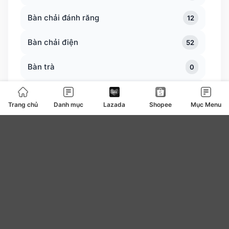
Bàn chải đánh răng
12
Bàn chải điện
52
Bàn trà
0
Bàn ủi bàn là
127
Trang chủ
Danh mục
Lazada
Shopee
Mục Menu
Băng vệ sinh
4
be
0
Bear
7
Bếp ga bếp điện bếp từ
108
Bếp lẩu nướng
82