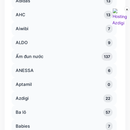
Adidas
13
×
AHC
13
Aiwibi
7
ALDO
9
Ấm đun nước
137
ANESSA
6
Aptamil
0
Azdigi
22
Ba lô
57
Babies
7