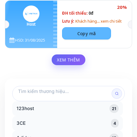
20%
ĐH tối thiểu:
0đ
Lưu ý:
Khách hàng... xem chi tiết
Host
Copy mã
HSD: 31/08/2025
XEM THÊM
Tìm
kiếm
thương
123host
21
hiệu
3CE
4