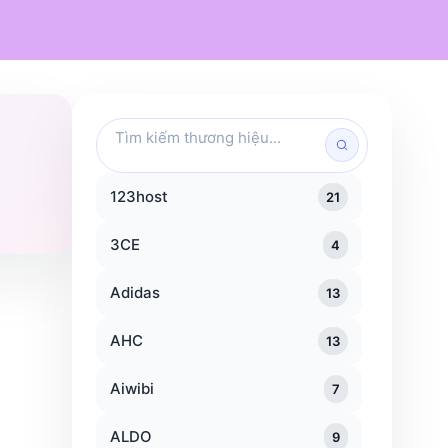
Mỹ phẩm
Chăm sóc cá nhân
Đồ dùng gia đình
Traveloka
KFC
Popeyes
Tìm
kiếm
thương
hiệu
123host
21
3CE
4
Adidas
13
AHC
13
Aiwibi
7
ALDO
9