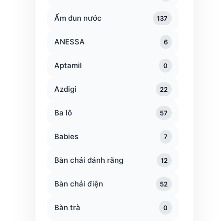
Ấm đun nước
137
ANESSA
6
Aptamil
0
Azdigi
22
Ba lô
57
Babies
7
Bàn chải đánh răng
12
Bàn chải điện
52
Bàn trà
0