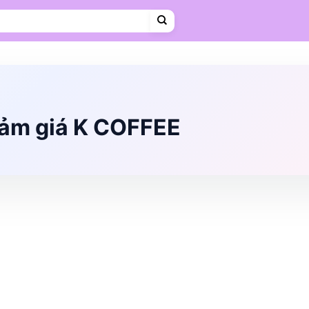
Cà phê
Hosting
VPS
Mẹ & Bé
Shopee Food
Thời trang
Trà sữa
Vietravel
iảm giá K COFFEE