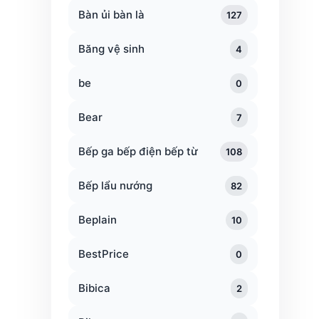
Bàn ủi bàn là
127
Băng vệ sinh
4
be
0
Bear
7
Bếp ga bếp điện bếp từ
108
Bếp lẩu nướng
82
Beplain
10
BestPrice
0
Bibica
2