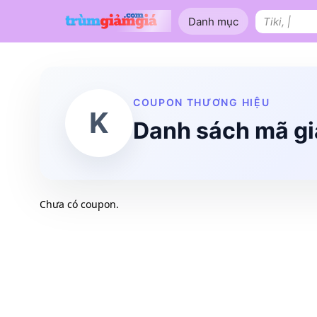
Bỏ
Danh mục
qua
Tìm
nội
kiếm:
dung
Shopee
Lazada
Tiki
Tên miền
Làm Website
Nội thất
COUPON THƯƠNG HIỆU
K
Danh sách mã g
Chưa có coupon.