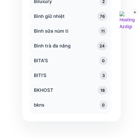
Biluxury
2
×
Bình giữ nhiệt
76
Bình sữa núm ti
11
Bình trà đa năng
24
BITA'S
0
BITI'S
3
BKHOST
18
bkns
0
Blackmores
0
bnix
2