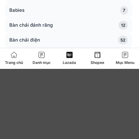
Babies
7
Bàn chải đánh răng
12
Bàn chải điện
52
Bàn trà
0
Trang chủ
Danh mục
Lazada
Shopee
Mục Menu
Bàn ủi bàn là
127
Băng vệ sinh
4
be
0
Bear
7
Bếp ga bếp điện bếp từ
108