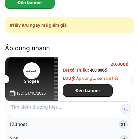
Đến banner
#Hãy lưu ngay mã giảm giá
Áp dụng nhanh
20.000đ
ĐH tối thiểu:
400.000đ
Lưu ý:
Áp dụng ... xem chi tiết
Shopee
Đến banner
HSD: 31/10/2025
Tìm
kiếm
thương
123host
21
hiệu