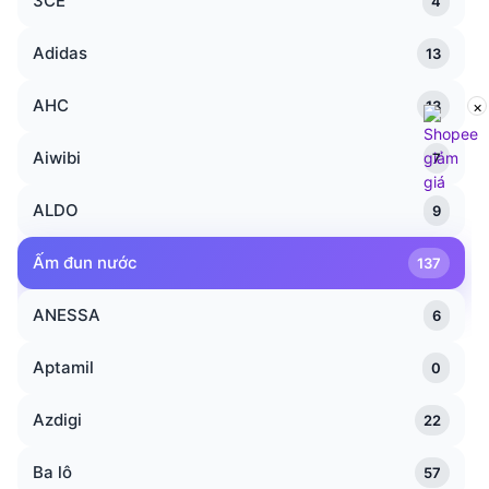
3CE
4
Adidas
13
AHC
×
13
Aiwibi
7
ALDO
9
Ấm đun nước
137
ANESSA
6
Aptamil
0
Azdigi
22
Ba lô
57