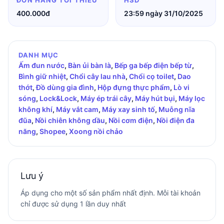
ĐƠN HÀNG TỐI THIỂU
HSD
400.000đ
23:59 ngày 31/10/2025
DANH MỤC
Ấm đun nước
,
Bàn ủi bàn là
,
Bếp ga bếp điện bếp từ
,
Bình giữ nhiệt
,
Chổi cây lau nhà
,
Chổi cọ toilet
,
Dao
thớt
,
Đồ dùng gia đình
,
Hộp đựng thực phẩm
,
Lò vi
sóng
,
Lock&Lock
,
Máy ép trái cây
,
Máy hút bụi
,
Máy lọc
không khí
,
Máy vắt cam
,
Máy xay sinh tố
,
Muỗng nĩa
đũa
,
Nồi chiên không dầu
,
Nồi cơm điện
,
Nồi điện đa
năng
,
Shopee
,
Xoong nồi chảo
Lưu ý
Áp dụng cho một số sản phẩm nhất định. Mỗi tài khoản
chỉ được sử dụng 1 lần duy nhất