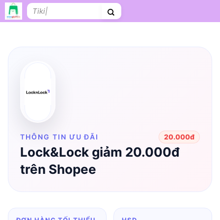
Bỏ
Tìm
qua
kiếm:
nội
dung
Shopee
Lazada
Tiki
Cà phê
Hosting
V
Tên miền
Làm Website
Nội thất
Shopee Food
Thời trang
Tr
THÔNG TIN ƯU ĐÃI
20.000đ
Lock&Lock giảm 20.000đ
trên Shopee