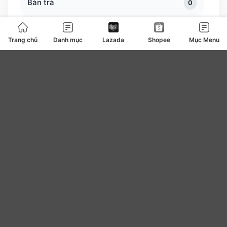
Bàn trà
0
Bàn ủi bàn là
127
Trang chủ
Danh mục
Lazada
Shopee
Mục Menu
Băng vệ sinh
4
be
0
Bear
7
Bếp ga bếp điện bếp từ
108
Bếp lẩu nướng
82
Beplain
10
Bibica
2
Biluxury
2