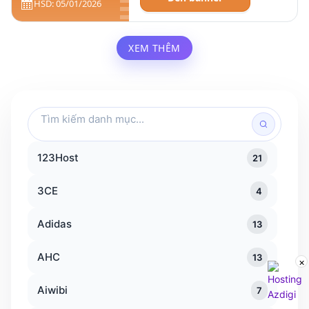
HSD: 05/01/2026
XEM THÊM
Tìm
kiếm
danh
123Host
21
mục
3CE
4
Adidas
13
AHC
13
×
Aiwibi
7