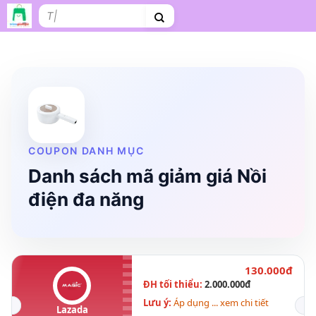
Bỏ
Tìm
qua
kiếm:
nội
dung
Shopee
Lazada
Tiki
Cà phê
Hosting
V
Tên miền
Làm Website
Nội thất
Shopee Food
Thời trang
Tr
COUPON DANH MỤC
Danh sách mã giảm giá Nồi
điện đa năng
130.000đ
ĐH tối thiểu:
2.000.000đ
Lưu ý:
Áp dụng ... xem chi tiết
Lazada