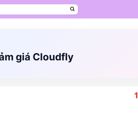
Cà phê
Hosting
VPS
Mẹ & Bé
Shopee Food
Thời trang
Trà sữa
Vietravel
ảm giá Cloudfly