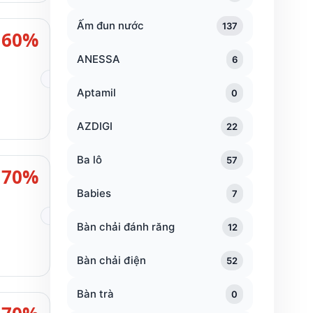
Ấm đun nước
137
60%
ANESSA
6
Aptamil
0
AZDIGI
22
Ba lô
57
70%
Babies
7
Bàn chải đánh răng
12
Bàn chải điện
52
Bàn trà
0