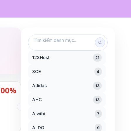
Mỹ phẩm
Chăm sóc cá nhân
Đồ dùng gia đình
Traveloka
KFC
Popeyes
Tìm
kiếm
danh
mục
123Host
21
3CE
4
Adidas
13
100%
AHC
13
Aiwibi
7
ALDO
9