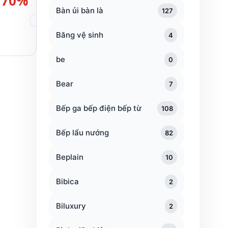
70%
Bàn ủi bàn là
127
Băng vệ sinh
4
be
0
Bear
7
Bếp ga bếp điện bếp từ
108
Bếp lẩu nướng
82
Beplain
10
Bibica
2
Biluxury
2