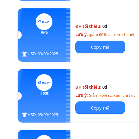
ĐH tối thiểu:
0đ
VPS
Lưu ý:
giảm 60% c... xem chi tiết
Copy mã
HSD: 03/09/2025
ĐH tối thiểu:
0đ
Host
Lưu ý:
Giảm 70% c... xem chi tiết
Copy mã
HSD: 03/09/2025