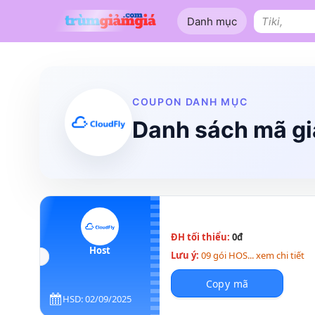
Bỏ
Danh mục
qua
Tìm
nội
kiếm:
dung
Shopee
Lazada
Tiki
Tên miền
Làm Website
Nội thất
COUPON DANH MỤC
Danh sách mã gi
ĐH tối thiểu:
0đ
Host
Lưu ý:
09 gói HOS... xem chi tiết
Copy mã
HSD: 02/09/2025