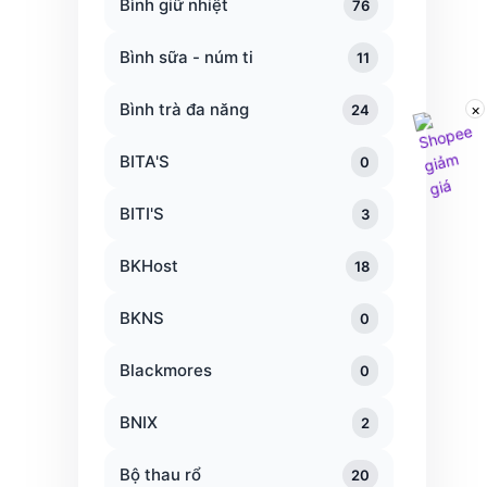
Bình giữ nhiệt
76
Bình sữa - núm ti
11
Bình trà đa năng
×
24
BITA'S
0
BITI'S
3
BKHost
18
BKNS
0
Blackmores
0
BNIX
2
Bộ thau rổ
20