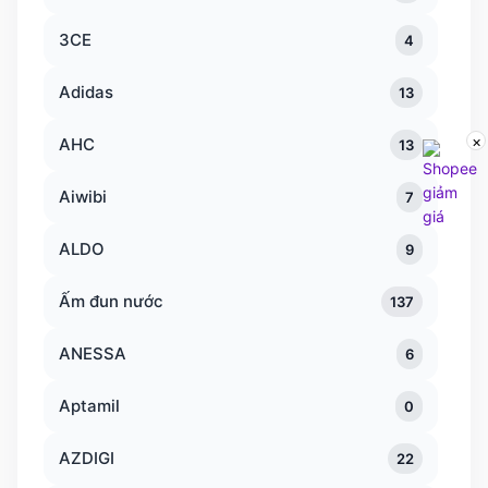
3CE
4
Adidas
13
×
AHC
13
Aiwibi
7
ALDO
9
Ấm đun nước
137
ANESSA
6
Aptamil
0
AZDIGI
22