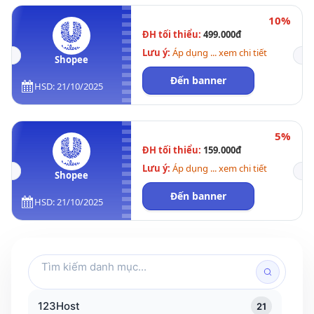
10%
ĐH tối thiểu:
499.000đ
Lưu ý:
Áp dụng ... xem chi tiết
Shopee
Đến banner
HSD: 21/10/2025
5%
ĐH tối thiểu:
159.000đ
Lưu ý:
Áp dụng ... xem chi tiết
Shopee
Đến banner
HSD: 21/10/2025
Tìm
kiếm
danh
123Host
21
mục