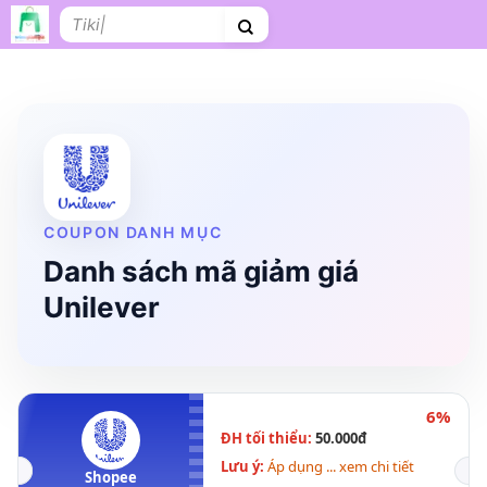
Bỏ
Tìm
qua
kiếm:
nội
dung
Shopee
Lazada
Tiki
Cà phê
Hosting
V
Tên miền
Làm Website
Nội thất
Shopee Food
Thời trang
Tr
COUPON DANH MỤC
Danh sách mã giảm giá
Unilever
6%
ĐH tối thiểu:
50.000đ
Lưu ý:
Áp dụng ... xem chi tiết
Shopee