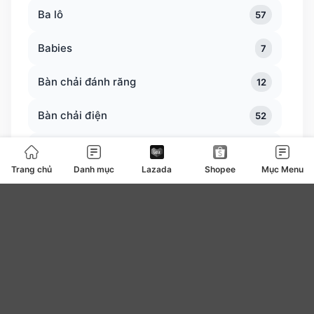
Ba lô
57
Babies
7
Bàn chải đánh răng
12
Bàn chải điện
52
Bàn trà
0
Trang chủ
Danh mục
Lazada
Shopee
Mục Menu
Bàn ủi bàn là
127
Băng vệ sinh
4
be
0
Bear
7