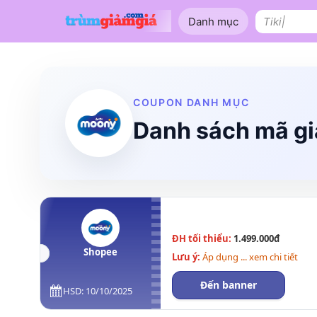
Bỏ
Danh mục
qua
Tìm
nội
kiếm:
dung
Shopee
Lazada
Tiki
Tên miền
Làm Website
Nội thất
COUPON DANH MỤC
Danh sách mã g
ĐH tối thiểu:
1.499.000đ
Shopee
Lưu ý:
Áp dụng ... xem chi tiết
Đến banner
HSD: 10/10/2025