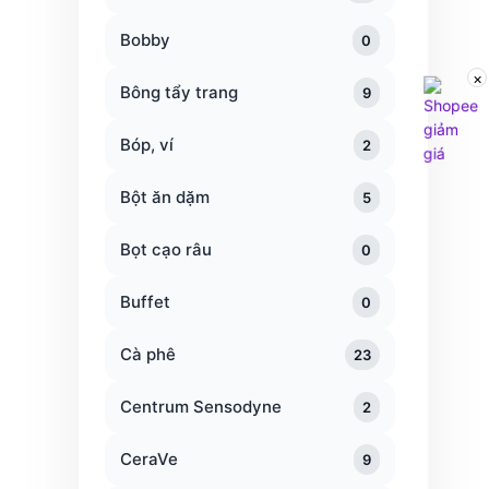
Bobby
0
×
Bông tẩy trang
9
Bóp, ví
2
Bột ăn dặm
5
Bọt cạo râu
0
Buffet
0
Cà phê
23
Centrum Sensodyne
2
CeraVe
9