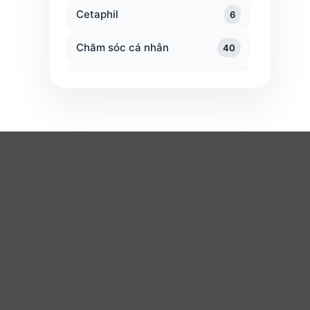
Cetaphil
6
Chăm sóc cá nhân
40
Chén bát đĩa ly
17
Chổi cây lau nhà
58
Chổi cọ toilet
25
Chống nắng
151
n
Ăn uống
Sức khỏe
Shopee Food
Spa làm đẹp
click
5
Grab Food
Nhà thuốc
KFC
Cloud Server
6
Popeyes
Buffet
Cloudfly
4