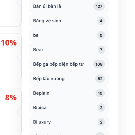
Bàn ủi bàn là
127
Băng vệ sinh
4
be
0
10%
Bear
7
Bếp ga bếp điện bếp từ
108
Bếp lẩu nướng
82
Beplain
10
8%
Bibica
2
Biluxury
2