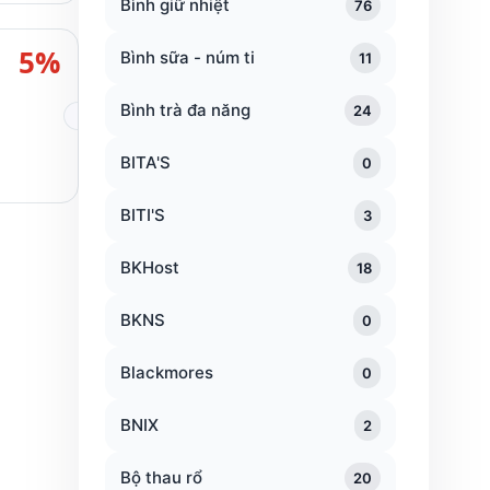
Bình giữ nhiệt
76
5%
Bình sữa - núm ti
11
Bình trà đa năng
24
BITA'S
0
BITI'S
3
BKHost
18
BKNS
0
Blackmores
0
BNIX
2
Bộ thau rổ
20