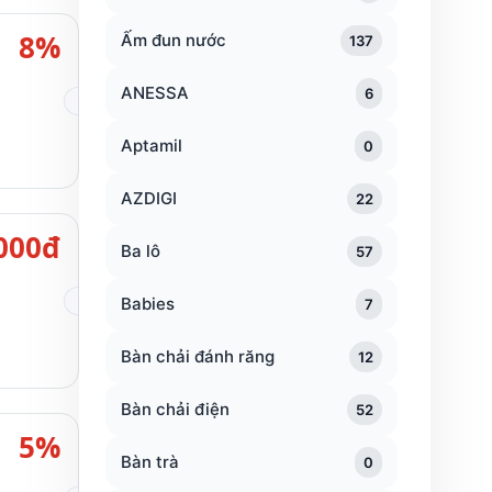
8%
Ấm đun nước
137
ANESSA
6
Aptamil
0
AZDIGI
22
000đ
Ba lô
57
Babies
7
Bàn chải đánh răng
12
Bàn chải điện
52
5%
Bàn trà
0