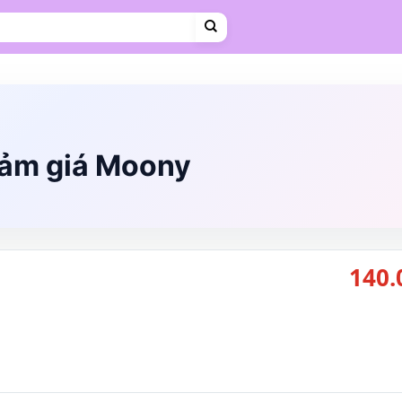
Cà phê
Hosting
VPS
Mẹ & Bé
Shopee Food
Thời trang
Trà sữa
Vietravel
iảm giá Moony
140.