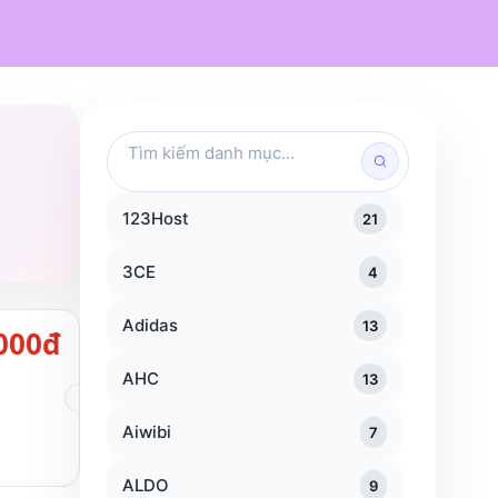
Mỹ phẩm
Chăm sóc cá nhân
Đồ dùng gia đình
Traveloka
KFC
Popeyes
Tìm
kiếm
danh
mục
123Host
21
3CE
4
Adidas
13
000đ
AHC
13
Aiwibi
7
ALDO
9