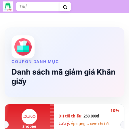
Bỏ
Tìm
qua
kiếm:
nội
dung
Shopee
Lazada
Tiki
Cà phê
Hosting
V
Tên miền
Làm Website
Nội thất
Shopee Food
Thời trang
Tr
COUPON DANH MỤC
Danh sách mã giảm giá Khăn
giấy
10%
ĐH tối thiểu:
250.000đ
Lưu ý:
Áp dụng ... xem chi tiết
Shopee