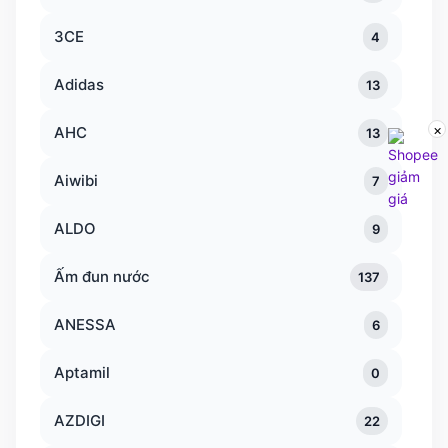
3CE
4
Adidas
13
×
AHC
13
Aiwibi
7
ALDO
9
Ấm đun nước
137
ANESSA
6
Aptamil
0
AZDIGI
22