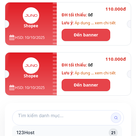
110.000đ
ĐH tối thiểu:
0đ
Lưu ý:
Áp dụng ... xem chi tiết
Shopee
Đến banner
HSD: 10/10/2025
110.000đ
ĐH tối thiểu:
0đ
Lưu ý:
Áp dụng ... xem chi tiết
Shopee
Đến banner
HSD: 10/10/2025
Tìm
kiếm
danh
123Host
21
mục