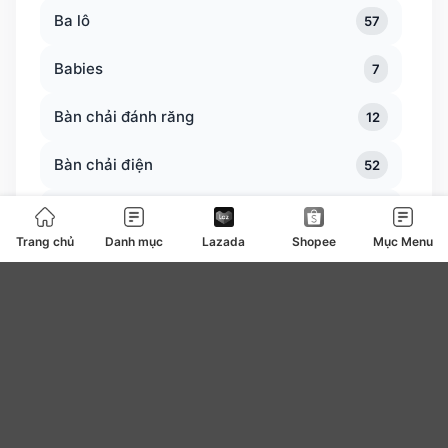
Ba lô
57
Babies
7
Bàn chải đánh răng
12
Bàn chải điện
52
Bàn trà
0
Trang chủ
Danh mục
Lazada
Shopee
Mục Menu
Bàn ủi bàn là
127
Băng vệ sinh
4
be
0
Bear
7