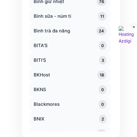
Bình giữ nhiệt
76
Bình sữa - núm ti
11
×
Bình trà đa năng
24
BITA'S
0
BITI'S
3
BKHost
18
BKNS
0
Blackmores
0
BNIX
2
Bộ thau rổ
20