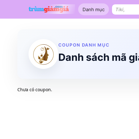
Bỏ
Danh mục
qua
Tìm
nội
kiếm:
dung
Shopee
Lazada
Tiki
Tên miền
Làm Website
Nội thất
COUPON DANH MỤC
Danh sách mã gi
Chưa có coupon.