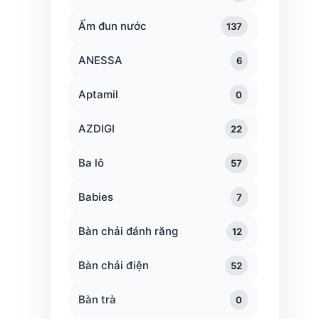
Ấm đun nước
137
ANESSA
6
Aptamil
0
AZDIGI
22
Ba lô
57
Babies
7
Bàn chải đánh răng
12
Bàn chải điện
52
Bàn trà
0