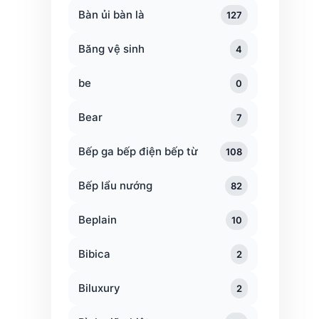
Bàn ủi bàn là
127
Băng vệ sinh
4
be
0
Bear
7
Bếp ga bếp điện bếp từ
108
Bếp lẩu nướng
82
Beplain
10
Bibica
2
Biluxury
2