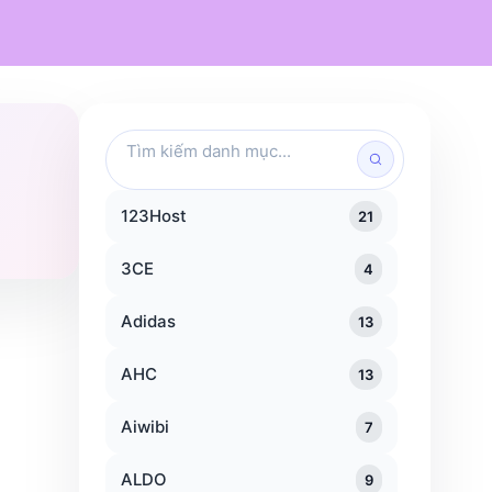
Mỹ phẩm
Chăm sóc cá nhân
Đồ dùng gia đình
Traveloka
KFC
Popeyes
Tìm
kiếm
danh
mục
123Host
21
3CE
4
Adidas
13
AHC
13
Aiwibi
7
ALDO
9