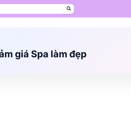
Cà phê
Hosting
VPS
Mẹ & Bé
Shopee Food
Thời trang
Trà sữa
Vietravel
ảm giá Spa làm đẹp