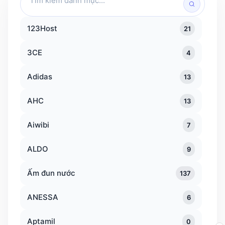
kiếm
danh
123Host
21
mục
3CE
4
Adidas
13
AHC
13
Aiwibi
7
ALDO
9
Ấm đun nước
137
ANESSA
6
Aptamil
0