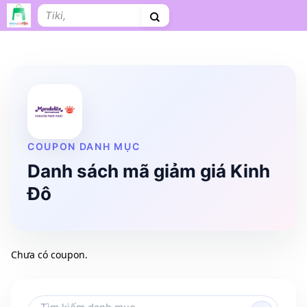
Bỏ
Tìm
qua
kiếm:
nội
dung
Shopee
Lazada
Tiki
Cà phê
Hosting
V
Tên miền
Làm Website
Nội thất
Shopee Food
Thời trang
Tr
COUPON DANH MỤC
Danh sách mã giảm giá Kinh
Đô
Chưa có coupon.
Tìm