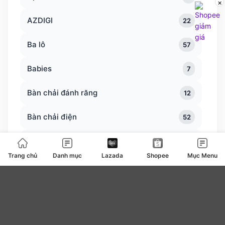
×
AZDIGI
22
Ba lô
57
Babies
7
Bàn chải đánh răng
12
Bàn chải điện
52
Bàn trà
0
Trang chủ
Danh mục
Lazada
Shopee
Mục Menu
Bàn ủi bàn là
127
Băng vệ sinh
4
be
0