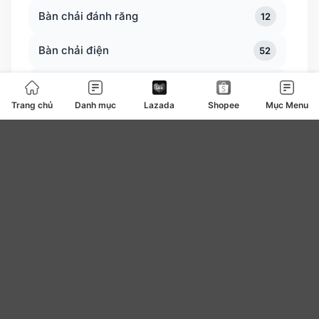
Bàn chải đánh răng
12
Bàn chải điện
52
Bàn trà
0
Trang chủ
Danh mục
Lazada
Shopee
Mục Menu
Bàn ủi bàn là
127
Băng vệ sinh
4
be
0
Bear
7
Bếp ga bếp điện bếp từ
108
Bếp lẩu nướng
82