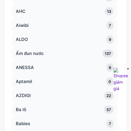
AHC
13
Aiwibi
7
ALDO
9
Ấm đun nước
137
ANESSA
6
×
Aptamil
0
AZDIGI
22
Ba lô
57
Babies
7