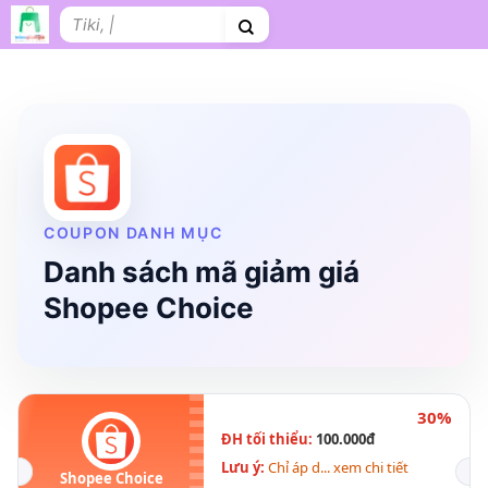
Bỏ
Tìm
qua
kiếm:
nội
dung
Shopee
Lazada
Tiki
Cà phê
Hosting
V
Tên miền
Làm Website
Nội thất
Shopee Food
Thời trang
Tr
COUPON DANH MỤC
Danh sách mã giảm giá
Shopee Choice
30%
ĐH tối thiểu:
100.000đ
Lưu ý:
Chỉ áp d... xem chi tiết
Shopee Choice