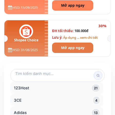
Mở app ngay
HSD: 15/09/2025
30%
ĐH tối thiểu:
100.000đ
Lưu ý:
Áp dụng ... xem chi tiết
Shopee Choice
Mở app ngay
HSD: 31/08/2025
Tìm
kiếm
danh
123Host
21
mục
3CE
4
Adidas
13