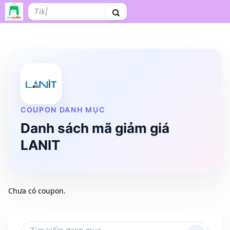
Bỏ
Tìm
qua
kiếm:
nội
dung
Shopee
Lazada
Tiki
Cà phê
Hosting
V
Tên miền
Làm Website
Nội thất
Shopee Food
Thời trang
Tr
COUPON DANH MỤC
Danh sách mã giảm giá
LANIT
Chưa có coupon.
Tìm