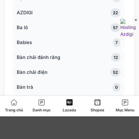
AZDIGI
22
×
Ba lô
57
Babies
7
Bàn chải đánh răng
12
Bàn chải điện
52
Bàn trà
0
Bàn ủi bàn là
127
Trang chủ
Danh mục
Lazada
Shopee
Mục Menu
Băng vệ sinh
4
be
0