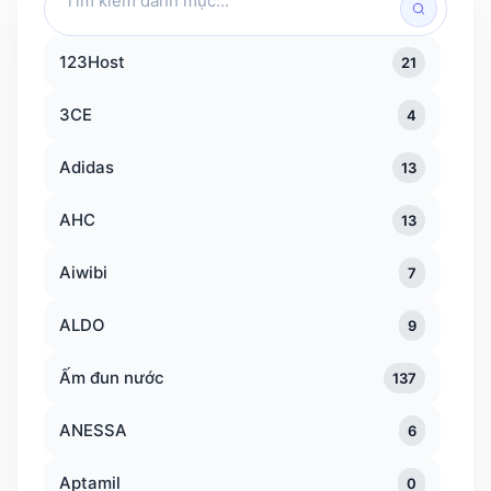
kiếm
danh
123Host
21
mục
3CE
4
Adidas
13
AHC
13
Aiwibi
7
ALDO
9
Ấm đun nước
137
ANESSA
6
Aptamil
0