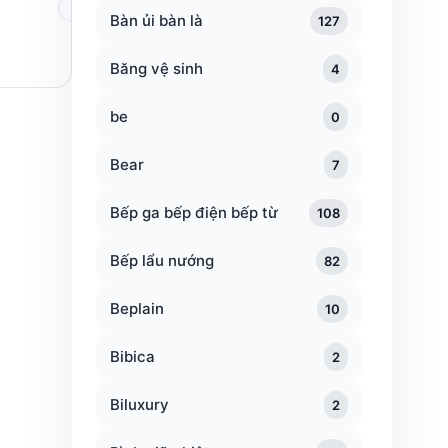
Bàn ủi bàn là
127
Băng vệ sinh
4
be
0
Bear
7
Bếp ga bếp điện bếp từ
108
Bếp lẩu nướng
82
Beplain
10
Bibica
2
Biluxury
2