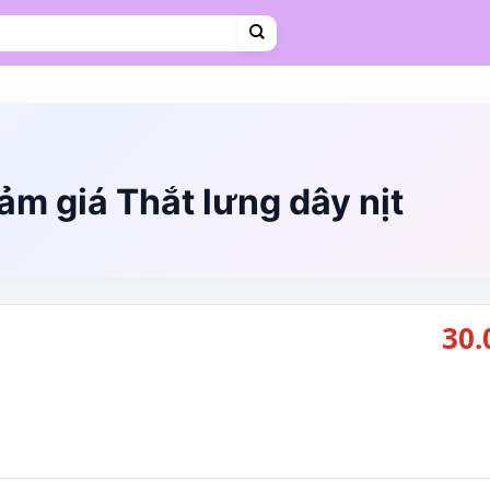
Cà phê
Hosting
VPS
Mẹ & Bé
Shopee Food
Thời trang
Trà sữa
Vietravel
m giá Thắt lưng dây nịt
30.