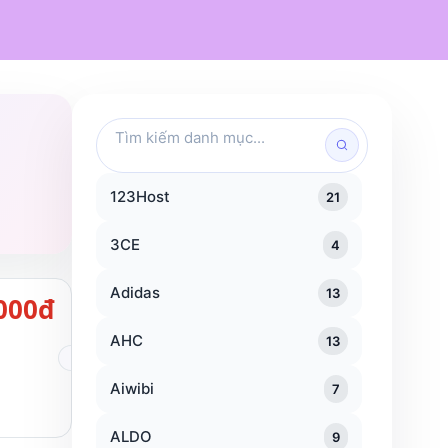
Mỹ phẩm
Chăm sóc cá nhân
Đồ dùng gia đình
Traveloka
KFC
Popeyes
Tìm
kiếm
danh
mục
123Host
21
3CE
4
Adidas
13
000đ
AHC
13
Aiwibi
7
ALDO
9