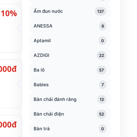
10%
Ấm đun nước
137
ANESSA
6
Aptamil
0
AZDIGI
22
000đ
Ba lô
57
Babies
7
Bàn chải đánh răng
12
Bàn chải điện
52
000đ
Bàn trà
0