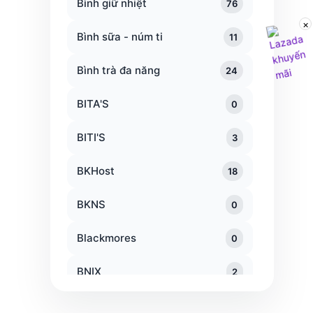
Bình giữ nhiệt
76
×
Bình sữa - núm ti
11
Bình trà đa năng
24
BITA'S
0
BITI'S
3
BKHost
18
BKNS
0
Blackmores
0
BNIX
2
Bộ thau rổ
20