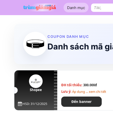
Bỏ
Danh mục
qua
Tìm
nội
kiếm:
dung
Shopee
Lazada
Tiki
Tên miền
Làm Website
Nội thất
COUPON DANH MỤC
Danh sách mã giả
ĐH tối thiểu:
300.000đ
Shopee
Lưu ý:
Áp dụng ... xem chi tiết
Đến banner
HSD: 31/12/2025