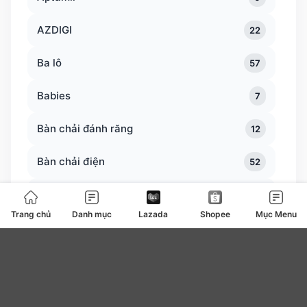
AZDIGI
22
Ba lô
57
Babies
7
Bàn chải đánh răng
12
Bàn chải điện
52
Bàn trà
0
Trang chủ
Danh mục
Lazada
Shopee
Mục Menu
Bàn ủi bàn là
127
Băng vệ sinh
4
be
0