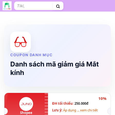
Bỏ
Tìm
qua
kiếm:
nội
dung
Shopee
Lazada
Tiki
Cà phê
Hosting
V
Tên miền
Làm Website
Nội thất
Shopee Food
Thời trang
Tr
COUPON DANH MỤC
Danh sách mã giảm giá Mắt
kính
10%
ĐH tối thiểu:
250.000đ
Lưu ý:
Áp dụng ... xem chi tiết
Shopee