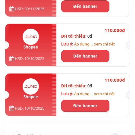
Đến banner
HSD: 30/11/2025
110.000đ
ĐH tối thiểu:
0đ
Lưu ý:
Áp dụng ... xem chi tiết
Shopee
Đến banner
HSD: 10/10/2025
110.000đ
ĐH tối thiểu:
0đ
Lưu ý:
Áp dụng ... xem chi tiết
Shopee
Đến banner
HSD: 10/10/2025
Tìm