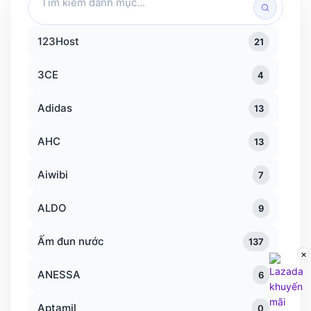
kiếm
danh
123Host
21
mục
3CE
4
Adidas
13
AHC
13
Aiwibi
7
ALDO
9
Ấm đun nước
137
×
ANESSA
6
Aptamil
0