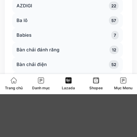
AZDIGI
22
Ba lô
57
Babies
7
Bàn chải đánh răng
12
Bàn chải điện
52
Bàn trà
0
Trang chủ
Danh mục
Lazada
Shopee
Mục Menu
Bàn ủi bàn là
127
Băng vệ sinh
4
be
0