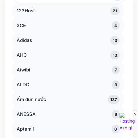
danh
123Host
21
mục
3CE
4
Adidas
13
AHC
13
Aiwibi
7
ALDO
9
Ấm đun nước
137
×
ANESSA
6
Aptamil
0