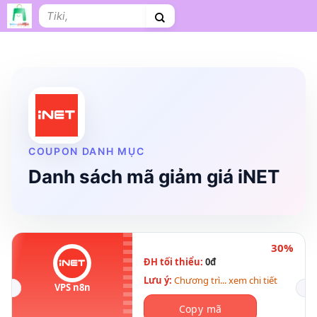
Bỏ
Tìm
qua
kiếm:
nội
dung
Shopee
Lazada
Tiki
Cà phê
Hosting
V
Tên miền
Làm Website
Nội thất
Shopee Food
Thời trang
Tr
COUPON DANH MỤC
Danh sách mã giảm giá iNET
30%
ĐH tối thiểu:
0đ
Lưu ý:
Chương trì... xem chi tiết
VPS n8n
Copy mã