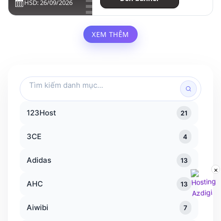
HSD: 26/09/2026
XEM THÊM
Tìm
kiếm
danh
123Host
21
mục
3CE
4
Adidas
13
×
AHC
13
Aiwibi
7