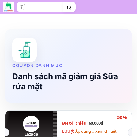
Bỏ
Tìm
qua
kiếm:
nội
dung
Shopee
Lazada
Tiki
Cà phê
Hosting
V
Tên miền
Làm Website
Nội thất
Shopee Food
Thời trang
Tr
COUPON DANH MỤC
Danh sách mã giảm giá Sữa
rửa mặt
50%
ĐH tối thiểu:
60.000đ
Lưu ý:
Áp dụng ... xem chi tiết
Lazada