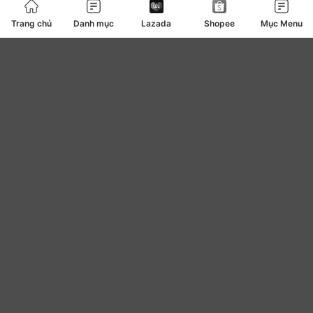
Bàn trà
0
Trang chủ
Danh mục
Lazada
Shopee
Mục Menu
Bàn ủi bàn là
127
Băng vệ sinh
4
be
0
Bear
7
Bếp ga bếp điện bếp từ
108
Bếp lẩu nướng
82
Beplain
10
Bibica
2
Biluxury
2