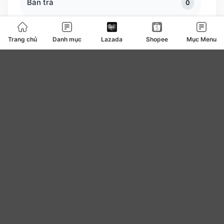
Bàn trà
0
Bàn ủi bàn là
127
Trang chủ
Danh mục
Lazada
Shopee
Mục Menu
Băng vệ sinh
4
be
0
Bear
7
Bếp ga bếp điện bếp từ
108
Bếp lẩu nướng
82
Beplain
10
Bibica
2
Biluxury
2