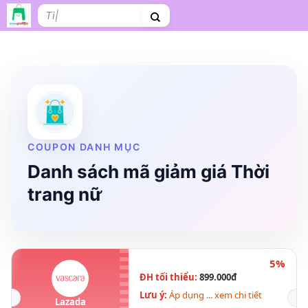
Bỏ
Tìm
qua
kiếm:
nội
dung
Shopee
Lazada
Tiki
Cà phê
Hosting
V
Tên miền
Làm Website
Nội thất
Shopee Food
Thời trang
Tr
COUPON DANH MỤC
Danh sách mã giảm giá Thời
trang nữ
5%
ĐH tối thiểu:
899.000đ
Lưu ý:
Áp dụng ... xem chi tiết
Lazada