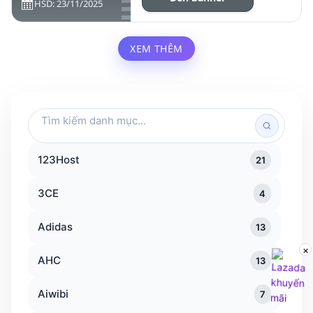
HSD: 23/11/2025
XEM THÊM
Tìm
kiếm
danh
123Host
21
mục
3CE
4
Adidas
13
×
AHC
13
Aiwibi
7