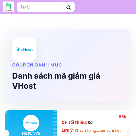
Bỏ
Tìm
qua
kiếm:
nội
dung
Shopee
Lazada
Tiki
Cà phê
Hosting
V
Tên miền
Làm Website
Nội thất
Shopee Food
Thời trang
Tr
COUPON DANH MỤC
Danh sách mã giảm giá
VHost
5%
ĐH tối thiểu:
0đ
Lưu ý:
Khách hàng... xem chi tiết
Host, VPS