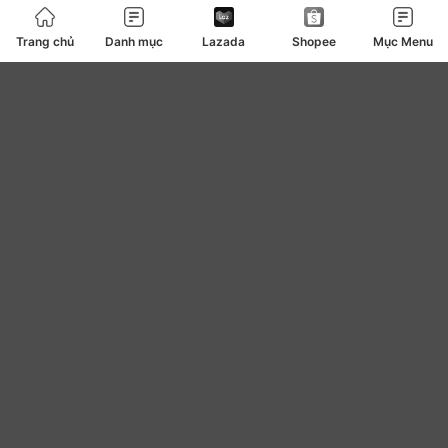
Bàn ủi bàn là
127
Trang chủ
Danh mục
Lazada
Shopee
Mục Menu
Băng vệ sinh
4
be
0
Bear
7
Bếp ga bếp điện bếp từ
108
Bếp lẩu nướng
82
Beplain
10
Bibica
2
Biluxury
2
Bình giữ nhiệt