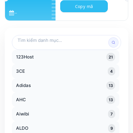
Copy mã
--
Tìm
kiếm
danh
123Host
21
mục
3CE
4
Adidas
13
AHC
13
Aiwibi
7
ALDO
9